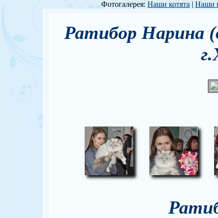
Фотогалерея:
Наши котята
|
Наши 
Ратибор Нарина (д
г.
Рати